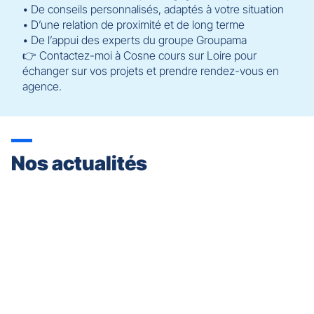
• De conseils personnalisés, adaptés à votre situation
• D’une relation de proximité et de long terme
• De l’appui des experts du groupe Groupama
👉 Contactez-moi à Cosne cours sur Loire pour
échanger sur vos projets et prendre rendez-vous en
agence.
Nos actualités
Appuyer
sur
la
touche
ENTRÉE
pour
prendre
le