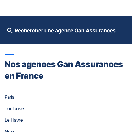
contrôle
du
slider
[ECHAP
pour
Rechercher une agence Gan Assurances
quitter]
Nos agences Gan Assurances
en France
Paris
Toulouse
Le Havre
Nice