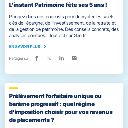
L'instant Patrimoine fête ses 5 ans !
Plongez dans nos podcasts pour décrypter les sujets
clés de l’épargne, de l’investissement, de la retraite et
de la gestion de patrimoine. Des conseils concrets, des
analyses pointues… tout est sur Gan.fr
EN SAVOIR PLUS
EN
SAVOIR
Partager sur
Lien
(ouvre
Lien
(ouvre
Lien
(ouvre
Lien
(ouvre
PLUS
de
dans
de
dans
de
dans
de
dans
partage
une
partage
une
partage
une
partage
une
vers
nouvelle
vers
nouvelle
vers
nouvelle
vers
nouvelle
facebook
fenêtre)
x
fenêtre)
linkedin
fenêtre)
email
fenêtre)
Prélèvement forfaitaire unique ou
barème progressif : quel régime
d’imposition choisir pour vos revenus
de placements ?