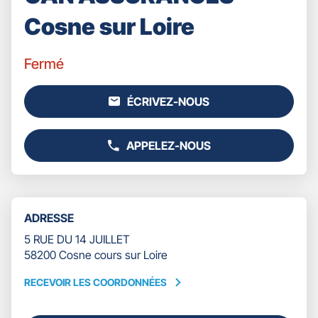
Cosne sur Loire
Fermé
ÉCRIVEZ-NOUS
L'AGENCE
GAN
ASSURANCES
APPELEZ-NOUS
-
AFFICHER
COSNE
LE
SUR
NUMÉRO
LOIRE
DE
TÉLÉPHONE
ADRESSE
DU
POINT
5 RUE DU 14 JUILLET
DE
58200 Cosne cours sur Loire
VENTE
GAN
RECEVOIR LES COORDONNÉES
RECEVOIR
ASSURANCES
LES
-