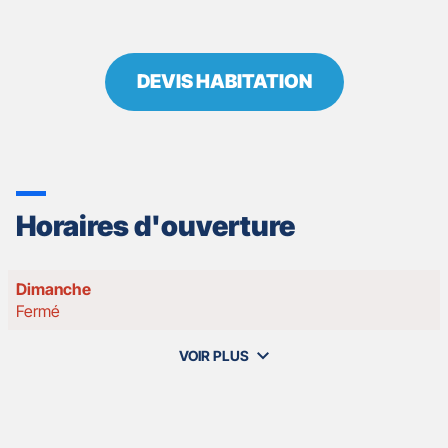
DEVIS HABITATION
Horaires d'ouverture
Horaires
Dimanche
d'ouverture
Fermé
d'aujourd'hui
VOIR PLUS
et
les
horaires
d'ouverture
de