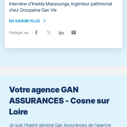
Interview d’Imelda Massounga, Ingénieur patrimonial
chez Groupama Gan Vie
EN SAVOIR PLUS
EN
SAVOIR
Partager sur
Lien
(ouvre
Lien
(ouvre
Lien
(ouvre
Lien
(ouvre
PLUS
de
dans
de
dans
de
dans
de
dans
partage
une
partage
une
partage
une
partage
une
vers
nouvelle
vers
nouvelle
vers
nouvelle
vers
nouvelle
facebook
fenêtre)
x
fenêtre)
linkedin
fenêtre)
email
fenêtre)
Votre agence GAN
ASSURANCES - Cosne sur
Loire
Je suis l'Agent général Gan Assurances de l'agence