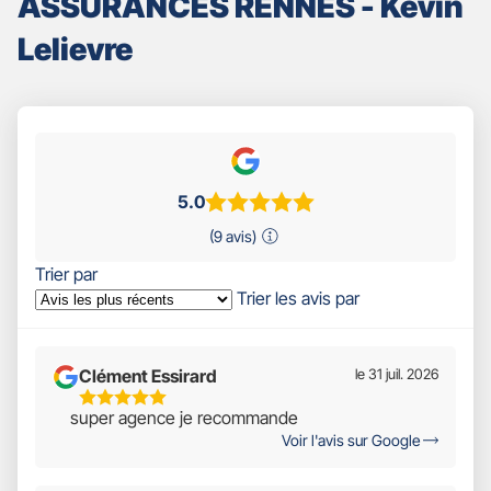
ASSURANCES RENNES - Kevin
Lelievre
5.0
(9 avis)
Trier par
Trier les avis par
Clément Essirard
le 31 juil. 2026
5
super agence je recommande
Étoiles
Voir l'avis sur Google
Sur
5