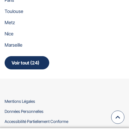
Toulouse
Metz
Nice
Marseille
Voir tout (24)
de
points
de
vente
de
Gan
Assurances
(ouvre
Mentions Légales
dans
(ouvre
Données Personnelles
une
dans
nouvelle
Remo
(navi
(ouvre
Accessibilité Partiellement Conforme
une
fenêtre)
en
dans
nouvelle