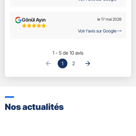
Sur
5
Gönül Ayın
le 17 mai 2026
5
Voir l'avis sur Google
Étoiles
Sur
5
1 - 5 de 10 avis
1
2
Nos actualités
Appuyer
sur