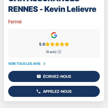
RENNES - Kevin Lelievre
Fermé
5.0
(9 avis)
VOIR TOUS LES AVIS
VOIR
TOUS
ÉCRIVEZ-NOUS
LES
L'AGENCE
AVIS
GAN
ASSURANCES
APPELEZ-NOUS
RENNES
AFFICHER
-
LE
KEVIN
NUMÉRO
LELIEVRE
DE