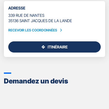
TÉLÉPHONE
ADRESSE
DU
POINT
339 RUE DE NANTES
DE
35136 SAINT JACQUES DE LA LANDE
VENTE
GAN
RECEVOIR LES COORDONNÉES
RECEVOIR
ASSURANCES
LES
RENNES
COORDONNÉES
-
ITINÉRAIRE
KEVIN
JUSQU'AU
LELIEVRE
POINT
DE
VENTE
GAN
ASSURANCES
Demandez un devis
RENNES
-
KEVIN
LELIEVRE