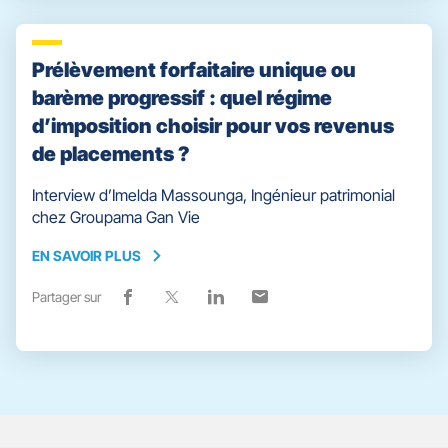
vers
nouvelle
vers
nouvelle
vers
nouvelle
vers
nouvelle
facebook
fenêtre)
x
fenêtre)
linkedin
fenêtre)
email
fenêtre)
Prélèvement forfaitaire unique ou
barème progressif : quel régime
d’imposition choisir pour vos revenus
de placements ?
Interview d’Imelda Massounga, Ingénieur patrimonial
chez Groupama Gan Vie
EN SAVOIR PLUS
EN
SAVOIR
Partager sur
Lien
(ouvre
Lien
(ouvre
Lien
(ouvre
Lien
(ouvre
PLUS
de
dans
de
dans
de
dans
de
dans
partage
une
partage
une
partage
une
partage
une
vers
nouvelle
vers
nouvelle
vers
nouvelle
vers
nouvelle
facebook
fenêtre)
x
fenêtre)
linkedin
fenêtre)
email
fenêtre)