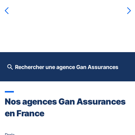
la
touche
ENTRÉE
pour
prendre
le
contrôle
du
slider
[ECHAP
pour
Rechercher une agence Gan Assurances
quitter]
Nos agences Gan Assurances
en France
Paris