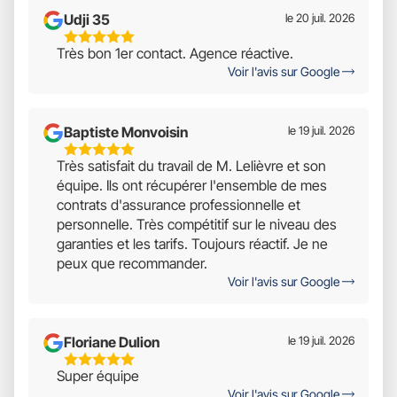
Udji 35
le 20 juil. 2026
5
Très bon 1er contact. Agence réactive.
Étoiles
Voir l'avis sur Google
Sur
5
Baptiste Monvoisin
le 19 juil. 2026
5
Très satisfait du travail de M. Lelièvre et son
Étoiles
équipe. Ils ont récupérer l'ensemble de mes
Sur
contrats d'assurance professionnelle et
5
personnelle. Très compétitif sur le niveau des
garanties et les tarifs. Toujours réactif. Je ne
peux que recommander.
Voir l'avis sur Google
Floriane Dulion
le 19 juil. 2026
5
Super équipe
Étoiles
Voir l'avis sur Google