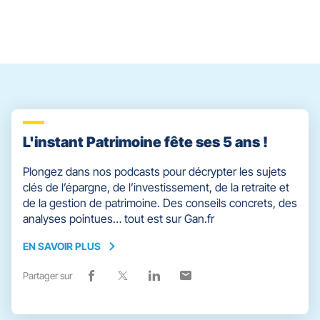
slider
[ECHAP
pour
quitter]
L'instant Patrimoine fête ses 5 ans !
Plongez dans nos podcasts pour décrypter les sujets
clés de l’épargne, de l’investissement, de la retraite et
de la gestion de patrimoine. Des conseils concrets, des
analyses pointues… tout est sur Gan.fr
EN SAVOIR PLUS
EN
SAVOIR
Partager sur
Lien
(ouvre
Lien
(ouvre
Lien
(ouvre
Lien
(ouvre
PLUS
de
dans
de
dans
de
dans
de
dans
partage
une
partage
une
partage
une
partage
une