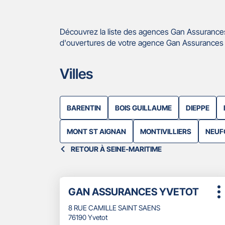
Découvrez la liste des agences Gan Assurances
d'ouvertures de votre agence Gan Assurances Yv
Villes
BARENTIN
BOIS GUILLAUME
DIEPPE
MONT ST AIGNAN
MONTIVILLIERS
NEUF
RETOUR À SEINE-MARITIME
Appuyer
Point
GAN ASSURANCES YVETOT
sur
P
de
la
d
8 RUE CAMILLE SAINT SAENS
touche
vente
76190 Yvetot
ENTRÉE
: