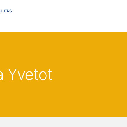
ULIERS
à Yvetot