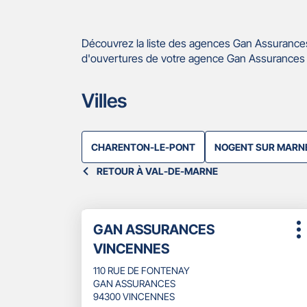
Découvrez la liste des agences Gan Assurances
d'ouvertures de votre agence Gan Assurances 
Villes
CHARENTON-LE-PONT
NOGENT SUR MARN
RETOUR À VAL-DE-MARNE
Appuyer
Point
GAN ASSURANCES
sur
P
de
la
VINCENNES
d
touche
vente
ENTRÉE
110 RUE DE FONTENAY
:
pour
GAN ASSURANCES
obtenir
94300 VINCENNES