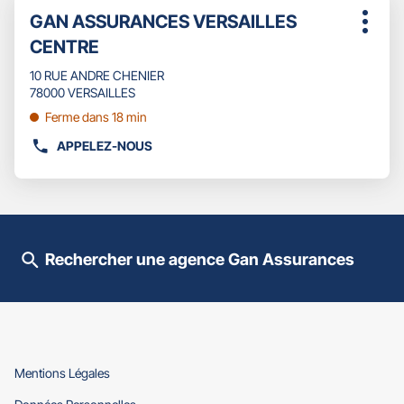
Appuyer
Point
GAN ASSURANCES VERSAILLES
sur
Plus
de
la
CENTRE
d'opti
touche
vente
ENTRÉE
10 RUE ANDRE CHENIER
:
pour
78000 VERSAILLES
obtenir
Ferme dans 18 min
de
plus
APPELEZ-NOUS
AFFICHER
amples
LE
informations
NUMÉRO
DE
TÉLÉPHONE
DU
Rechercher une agence Gan Assurances
POINT
DE
VENTE
GAN
ASSURANCES
VERSAILLES
CENTRE
(ouvre
Mentions Légales
dans
(ouvre