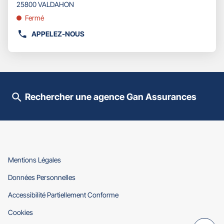
pour
25800 VALDAHON
obtenir
Fermé
de
plus
APPELEZ-NOUS
AFFICHER
amples
LE
informations
NUMÉRO
DE
TÉLÉPHONE
DU
Rechercher une agence Gan Assurances
POINT
DE
VENTE
GAN
ASSURANCES
VALDAHON
VERCEL
(ouvre
Mentions Légales
dans
(ouvre
Données Personnelles
une
dans
nouvelle
(ouvre
Accessibilité Partiellement Conforme
une
fenêtre)
dans
nouvelle
(ouvre
Cookies
une
fenêtre)
dans
nouvelle