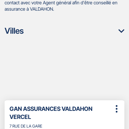
contact avec votre Agent général afin d'être conseillé en
assurance à VALDAHON.
Villes
Appuyer
Point
GAN ASSURANCES VALDAHON
sur
Plus
de
la
VERCEL
d'opti
touche
vente
ENTRÉE
7 RUE DE LA GARE
: