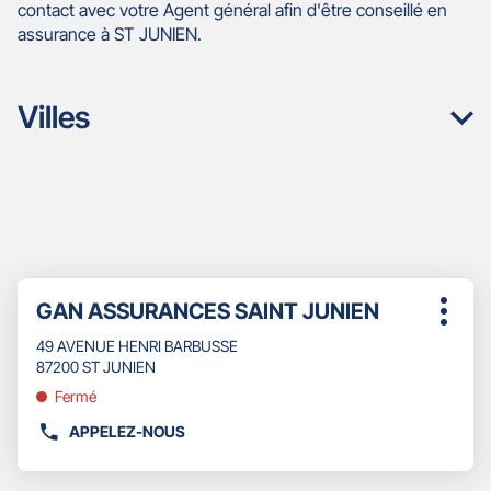
contact avec votre Agent général afin d'être conseillé en
assurance à ST JUNIEN.
Villes
Appuyer
Point
GAN ASSURANCES SAINT JUNIEN
sur
Plus
de
la
d'opti
49 AVENUE HENRI BARBUSSE
touche
vente
87200 ST JUNIEN
ENTRÉE
:
pour
Fermé
obtenir
APPELEZ-NOUS
de
AFFICHER
plus
LE
amples
NUMÉRO