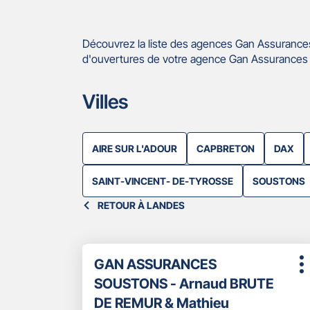
Découvrez la liste des agences Gan Assurances
d'ouvertures de votre agence Gan Assurances 
Villes
AIRE SUR L'ADOUR
CAPBRETON
DAX
SAINT-VINCENT- DE-TYROSSE
SOUSTONS
RETOUR À LANDES
Appuyer
Point
GAN ASSURANCES
sur
P
de
la
SOUSTONS - Arnaud BRUTE
d
touche
vente
DE REMUR & Mathieu
ENTRÉE
: