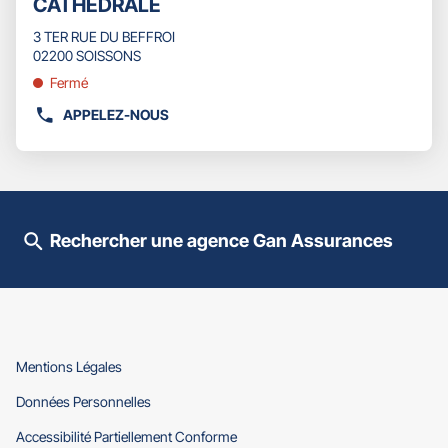
CATHEDRALE
d'opti
touche
vente
ENTRÉE
3 TER RUE DU BEFFROI
:
pour
02200 SOISSONS
obtenir
Fermé
de
plus
APPELEZ-NOUS
AFFICHER
amples
LE
informations
NUMÉRO
DE
TÉLÉPHONE
DU
Rechercher une agence Gan Assurances
POINT
DE
VENTE
GAN
ASSURANCES
SOISSONS
CATHEDRALE
(ouvre
Mentions Légales
dans
(ouvre
Données Personnelles
une
dans
nouvelle
(ouvre
Accessibilité Partiellement Conforme
une
fenêtre)