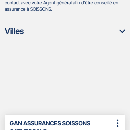
contact avec votre Agent général afin d'être conseillé en
assurance à SOISSONS.
Villes
Appuyer
Point
GAN ASSURANCES SOISSONS
sur
Plus
de
la