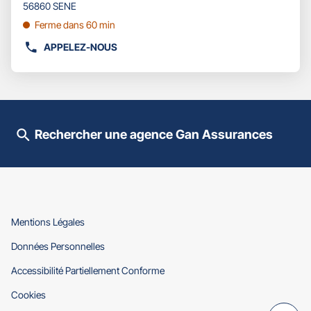
pour
56860 SENE
obtenir
Ferme dans 60 min
de
plus
APPELEZ-NOUS
AFFICHER
amples
LE
informations
NUMÉRO
DE
TÉLÉPHONE
DU
Rechercher une agence Gan Assurances
POINT
DE
VENTE
GAN
ASSURANCES
VANNES
SENE
(ouvre
Mentions Légales
OCEAN
dans
(ouvre
Données Personnelles
une
dans
nouvelle
(ouvre
Accessibilité Partiellement Conforme
une
fenêtre)
dans
nouvelle
(ouvre
Cookies
une
fenêtre)
dans
nouvelle