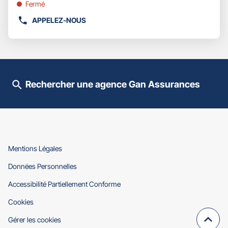
Fermé
plus
amples
APPELEZ-NOUS
AFFICHER
informations
LE
NUMÉRO
DE
TÉLÉPHONE
DU
Rechercher une agence Gan Assurances
POINT
DE
VENTE
GAN
ASSURANCES
SAVERNE
-
(ouvre
Mentions Légales
DOMINIQUE
dans
(ouvre
Données Personnelles
JEHL
une
dans
nouvelle
(ouvre
Accessibilité Partiellement Conforme
une
fenêtre)
dans
nouvelle
(ouvre
Cookies
une
fenêtre)
dans
nouvelle
Gérer les cookies
une
fenêtre)
Remo
(navi