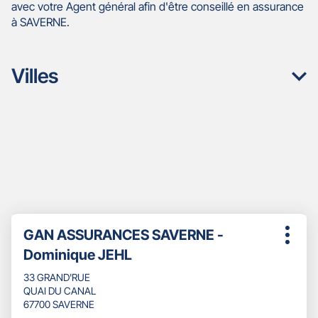
avec votre Agent général afin d'être conseillé en assurance
à SAVERNE.
Villes
Appuyer
Point
GAN ASSURANCES SAVERNE -
sur
Plus
de
la
Dominique JEHL
d'opti
touche
vente
ENTRÉE
33 GRAND'RUE
:
pour
QUAI DU CANAL
obtenir
67700 SAVERNE
de