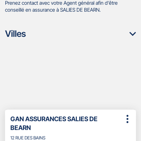
Prenez contact avec votre Agent général afin d'être
conseillé en assurance à SALIES DE BEARN.
Villes
Appuyer
Point
GAN ASSURANCES SALIES DE
sur
Plus
de
la
BEARN
d'opti
touche
vente
ENTRÉE
12 RUE DES BAINS
: