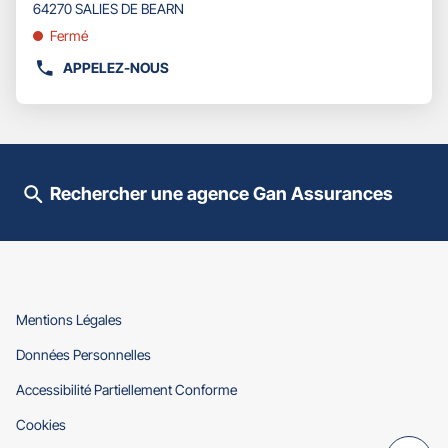
pour
64270 SALIES DE BEARN
obtenir
Fermé
de
plus
APPELEZ-NOUS
AFFICHER
amples
LE
informations
NUMÉRO
DE
TÉLÉPHONE
DU
Rechercher une agence Gan Assurances
POINT
DE
VENTE
GAN
ASSURANCES
SALIES
DE
(ouvre
Mentions Légales
BEARN
dans
(ouvre
Données Personnelles
une
dans
nouvelle
(ouvre
Accessibilité Partiellement Conforme
une
fenêtre)
dans
nouvelle
(ouvre
Cookies
une
fenêtre)
dans
nouvelle