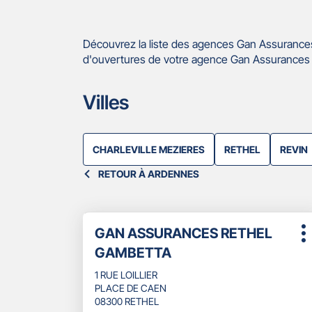
Découvrez la liste des agences Gan Assurances
d'ouvertures de votre agence Gan Assurances R
Villes
CHARLEVILLE MEZIERES
RETHEL
REVIN
RETOUR À ARDENNES
Appuyer
Point
GAN ASSURANCES RETHEL
sur
P
de
la
GAMBETTA
d
touche
vente
ENTRÉE
1 RUE LOILLIER
:
pour
PLACE DE CAEN
obtenir
08300 RETHEL