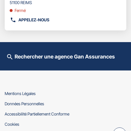
pour
51100 REIMS
obtenir
Fermé
de
plus
APPELEZ-NOUS
AFFICHER
amples
LE
informations
NUMÉRO
DE
TÉLÉPHONE
DU
Rechercher une agence Gan Assurances
POINT
DE
VENTE
GAN
ASSURANCES
REIMS
ROYALE
(ouvre
Mentions Légales
MICHEL
dans
(ouvre
Données Personnelles
-
une
dans
STOURDZA
nouvelle
(ouvre
Accessibilité Partiellement Conforme
une
fenêtre)
dans
nouvelle
(ouvre
Cookies
une
fenêtre)
dans
nouvelle