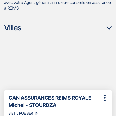
avec votre Agent général afin d'être conseillé en assurance
à REIMS.
Villes
Appuyer
Point
GAN ASSURANCES REIMS ROYALE
sur
Plus
de
la
Michel - STOURDZA
d'opti
touche
vente
ENTRÉE
3 ET 5 RUE BERTIN
: