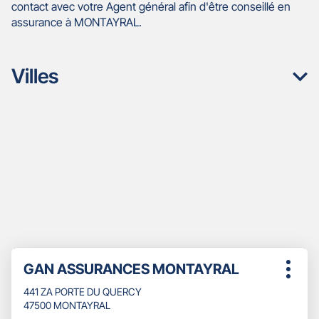
contact avec votre Agent général afin d'être conseillé en
assurance à MONTAYRAL.
Villes
Appuyer
Point
GAN ASSURANCES MONTAYRAL
sur
Plus
de
la
d'opti
441 ZA PORTE DU QUERCY
touche
vente
47500 MONTAYRAL
ENTRÉE
: