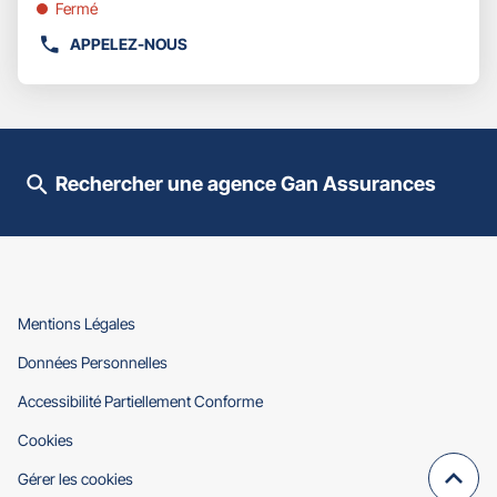
pour
Fermé
obtenir
APPELEZ-NOUS
de
AFFICHER
plus
LE
amples
NUMÉRO
informations
DE
TÉLÉPHONE
DU
Rechercher une agence Gan Assurances
POINT
DE
VENTE
GAN
ASSURANCES
MONTAYRAL
(ouvre
Mentions Légales
dans
(ouvre
Données Personnelles
une
dans
nouvelle
(ouvre
Accessibilité Partiellement Conforme
une
fenêtre)
dans
nouvelle
(ouvre
Cookies
une
fenêtre)
dans
nouvelle
Gérer les cookies
une
fenêtre)
Remo
(navi