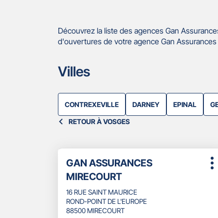
Découvrez la liste des agences Gan Assurances
d'ouvertures de votre agence Gan Assurances 
Villes
CONTREXEVILLE
DARNEY
EPINAL
G
RETOUR À VOSGES
Appuyer
Point
GAN ASSURANCES
sur
P
de
la
MIRECOURT
d
touche
vente
ENTRÉE
16 RUE SAINT MAURICE
:
pour
ROND-POINT DE L'EUROPE
obtenir
88500 MIRECOURT