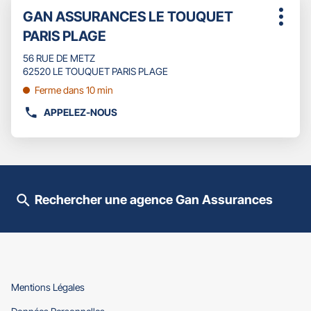
Appuyer
Point
GAN ASSURANCES LE TOUQUET
sur
Plus
de
la
PARIS PLAGE
d'opti
touche
vente
ENTRÉE
56 RUE DE METZ
:
pour
62520 LE TOUQUET PARIS PLAGE
obtenir
Ferme dans 10 min
de
plus
APPELEZ-NOUS
AFFICHER
amples
LE
informations
NUMÉRO
DE
TÉLÉPHONE
DU
Rechercher une agence Gan Assurances
POINT
DE
VENTE
GAN
ASSURANCES
LE
TOUQUET
(ouvre
Mentions Légales
PARIS
dans
(ouvre