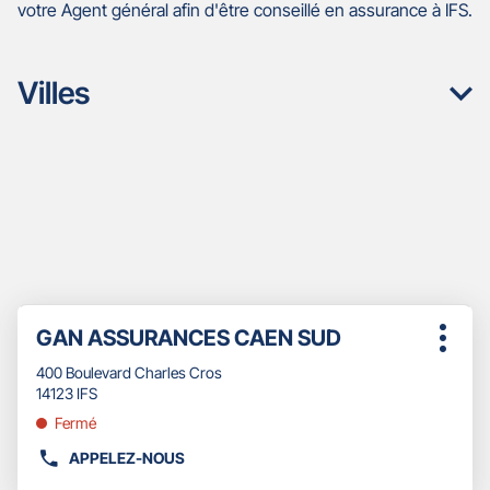
votre Agent général afin d'être conseillé en assurance à IFS.
Villes
Appuyer
Point
GAN ASSURANCES CAEN SUD
sur
Plus
de
la
d'opti
400 Boulevard Charles Cros
touche
vente
14123 IFS
ENTRÉE
:
pour
Fermé
obtenir
APPELEZ-NOUS
de
AFFICHER
plus
LE