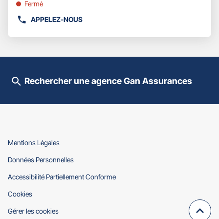
pour
Fermé
obtenir
APPELEZ-NOUS
de
AFFICHER
plus
LE
amples
NUMÉRO
informations
DE
TÉLÉPHONE
DU
Rechercher une agence Gan Assurances
POINT
DE
VENTE
GAN
ASSURANCES
HAUTEFORT
(ouvre
Mentions Légales
dans
(ouvre
Données Personnelles
une
dans
nouvelle
(ouvre
Accessibilité Partiellement Conforme
une
fenêtre)
dans
nouvelle
(ouvre
Cookies
une
fenêtre)
dans
nouvelle
Gérer les cookies
une
fenêtre)
Remo
(navi