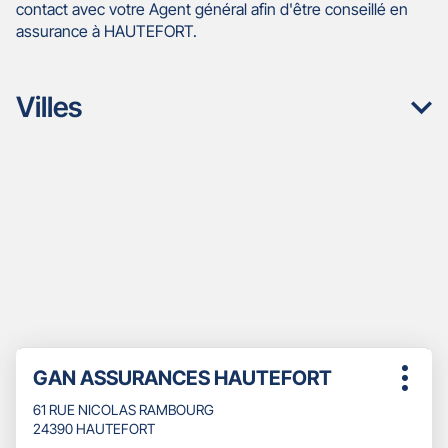
contact avec votre Agent général afin d'être conseillé en
assurance à HAUTEFORT.
Villes
Appuyer
Point
GAN ASSURANCES HAUTEFORT
sur
Plus
de
la
d'opti
61 RUE NICOLAS RAMBOURG
touche
vente
24390 HAUTEFORT
ENTRÉE
: