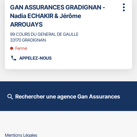
Appuyer
Point
GAN ASSURANCES GRADIGNAN -
sur
Plus
de
la
Nadia ECHAKIR & Jérôme
d'opti
touche
vente
ARROUAYS
ENTRÉE
:
pour
99 COURS DU GENERAL DE GAULLE
obtenir
33170 GRADIGNAN
de
plus
Fermé
amples
APPELEZ-NOUS
informations
AFFICHER
LE
NUMÉRO
DE
TÉLÉPHONE
DU
Rechercher une agence Gan Assurances
POINT
DE
VENTE
GAN
ASSURANCES
GRADIGNAN
-
(ouvre
Mentions Légales