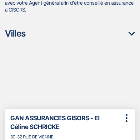
avec votre Agent général afin d'être conseillé en assurance
à GISORS.
Villes
Appuyer
Point
GAN ASSURANCES GISORS - EI
sur
Plus
de
la
Céline SCHRICKE
d'opti
touche
vente
ENTRÉE
30-32 RUE DE VIENNE
: