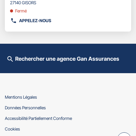
pour
27140 GISORS
obtenir
Fermé
de
plus
APPELEZ-NOUS
AFFICHER
amples
LE
informations
NUMÉRO
DE
TÉLÉPHONE
DU
Rechercher une agence Gan Assurances
POINT
DE
VENTE
GAN
ASSURANCES
GISORS
-
(ouvre
Mentions Légales
EI
dans
(ouvre
Données Personnelles
CÉLINE
une
dans
SCHRICKE
nouvelle
(ouvre
Accessibilité Partiellement Conforme
une
fenêtre)
dans
nouvelle
(ouvre
Cookies
une
fenêtre)
dans
nouvelle