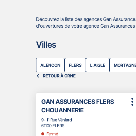
Découvrez la liste des agences Gan Assurances
d'ouvertures de votre agence Gan Assurances F
Villes
ALENCON
FLERS
L AIGLE
MORTAGNE
RETOUR À ORNE
Appuyer
Point
GAN ASSURANCES FLERS
sur
P
de
la
CHOUANNERIE
d
touche
vente
ENTRÉE
9- 11 Rue Véniard
:
pour
61100 FLERS
obtenir
Fermé