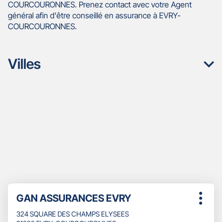
COURCOURONNES. Prenez contact avec votre Agent
général afin d'être conseillé en assurance à EVRY-
COURCOURONNES.
Villes
Appuyer
Point
GAN ASSURANCES EVRY
sur
Plus
de
la
d'opti
324 SQUARE DES CHAMPS ELYSEES
touche
vente