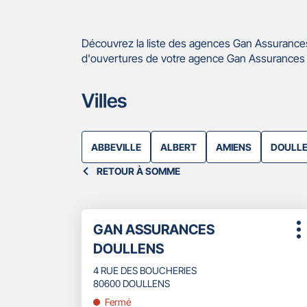
Découvrez la liste des agences Gan Assurances
d'ouvertures de votre agence Gan Assurances 
Villes
ABBEVILLE
ALBERT
AMIENS
DOULL
RETOUR À SOMME
Appuyer
Point
GAN ASSURANCES
sur
P
de
la
DOULLENS
d
touche
vente
ENTRÉE
4 RUE DES BOUCHERIES
:
pour
80600 DOULLENS
obtenir
Fermé