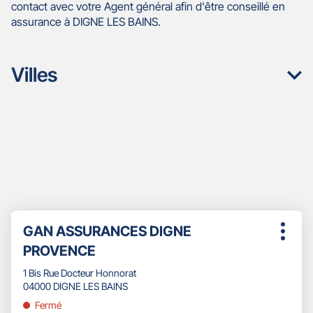
contact avec votre Agent général afin d'être conseillé en
assurance à DIGNE LES BAINS.
Villes
Appuyer
Point
GAN ASSURANCES DIGNE
sur
Plus
de
la
PROVENCE
d'opti
touche
vente
ENTRÉE
1 Bis Rue Docteur Honnorat
:
pour
04000 DIGNE LES BAINS
obtenir
Fermé
de