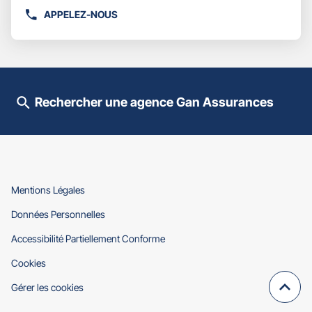
plus
APPELEZ-NOUS
AFFICHER
amples
LE
informations
NUMÉRO
DE
TÉLÉPHONE
DU
Rechercher une agence Gan Assurances
POINT
DE
VENTE
GAN
ASSURANCES
DIGNE
PROVENCE
(ouvre
Mentions Légales
dans
(ouvre
Données Personnelles
une
dans
nouvelle
(ouvre
Accessibilité Partiellement Conforme
une
fenêtre)
dans
nouvelle
(ouvre
Cookies
une
fenêtre)
dans
nouvelle
Gérer les cookies
une
fenêtre)
Remo
(navi
nouvelle
en