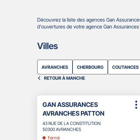
Découvrez la liste des agences Gan Assurances
d'ouvertures de votre agence Gan Assurances 
Villes
AVRANCHES
CHERBOURG
COUTANCES
RETOUR À MANCHE
Appuyer
Point
GAN ASSURANCES
sur
P
de
la
AVRANCHES PATTON
d
touche
vente
ENTRÉE
43 RUE DE LA CONSTITUTION
:
pour
50300 AVRANCHES
obtenir
Fermé