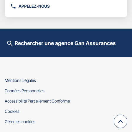
plus
APPELEZ-NOUS
AFFICHER
amples
LE
informations
NUMÉRO
DE
TÉLÉPHONE
DU
Rechercher une agence Gan Assurances
POINT
DE
VENTE
GAN
ASSURANCES
AUBUSSON
PALAIS
(ouvre
Mentions Légales
dans
(ouvre
Données Personnelles
une
dans
nouvelle
(ouvre
Accessibilité Partiellement Conforme
une
fenêtre)
dans
nouvelle
(ouvre
Cookies
une
fenêtre)
dans
nouvelle
Gérer les cookies
une
fenêtre)
Remo
(navi
nouvelle
en