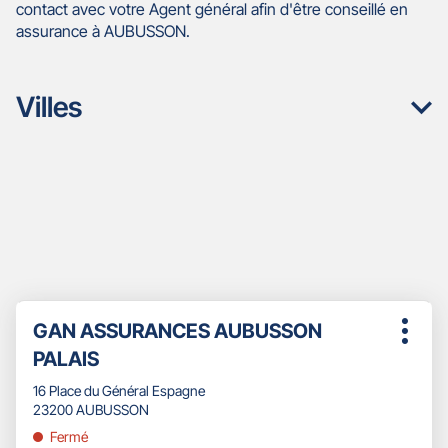
contact avec votre Agent général afin d'être conseillé en
assurance à AUBUSSON.
Villes
Appuyer
Point
GAN ASSURANCES AUBUSSON
sur
Plus
de
la
PALAIS
d'opti
touche
vente
ENTRÉE
16 Place du Général Espagne
:
pour
23200 AUBUSSON
obtenir
Fermé
de