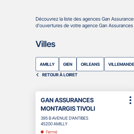
Découvrez la liste des agences Gan Assurances
d'ouvertures de votre agence Gan Assurances A
Villes
AMILLY
GIEN
ORLEANS
VILLEMAND
RETOUR À LOIRET
Appuyer
Point
GAN ASSURANCES
sur
P
de
la
MONTARGIS TIVOLI
d
touche
vente
ENTRÉE
395 B AVENUE D'ANTIBES
:
pour
45200 AMILLY
obtenir
Fermé