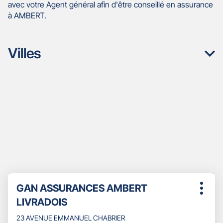
avec votre Agent général afin d'être conseillé en assurance
à AMBERT.
Villes
Appuyer
Point
GAN ASSURANCES AMBERT
sur
Plus
de
la
LIVRADOIS
d'opti
touche
vente
ENTRÉE
23 AVENUE EMMANUEL CHABRIER
: