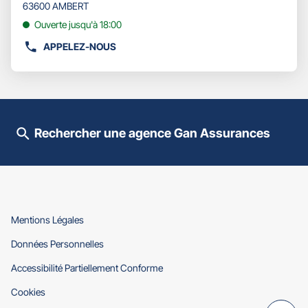
pour
63600 AMBERT
obtenir
Ouverte jusqu'à 18:00
de
plus
APPELEZ-NOUS
AFFICHER
amples
LE
informations
NUMÉRO
DE
TÉLÉPHONE
DU
Rechercher une agence Gan Assurances
POINT
DE
VENTE
GAN
ASSURANCES
AMBERT
LIVRADOIS
(ouvre
Mentions Légales
dans
(ouvre
Données Personnelles
une
dans
nouvelle
(ouvre
Accessibilité Partiellement Conforme
une
fenêtre)
dans
nouvelle
(ouvre
Cookies
une
fenêtre)
dans
nouvelle