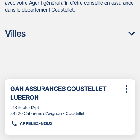
avec votre Agent général afin d'être conseillé en assurance
dans le département Coustellet.
Villes
Appuyer
Point
GAN ASSURANCES COUSTELLET
sur
Plus
de
la
LUBERON
d'opti
touche
vente
ENTRÉE
213 Route d'Apt
:
pour
84220 Cabrières d'Avignon - Coustellet
obtenir
APPELEZ-NOUS
de
AFFICHER
plus
LE
amples
NUMÉRO