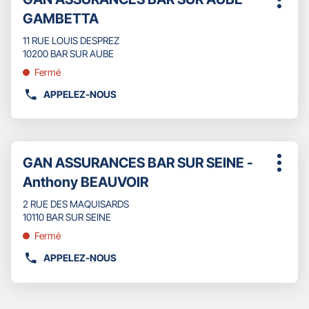
Plus
DU
de
la
GAMBETTA
d'opti
POINT
touche
vente
DE
ENTRÉE
11 RUE LOUIS DESPREZ
:
VENTE
pour
10200 BAR SUR AUBE
GAN
obtenir
Fermé
ASSURANCES
de
NOGENT
plus
APPELEZ-NOUS
AFFICHER
SUR
amples
LE
SEINE
informations
NUMÉRO
HALLE
DE
Appuyer
TÉLÉPHONE
Point
GAN ASSURANCES BAR SUR SEINE -
sur
Plus
DU
de
la
Anthony BEAUVOIR
d'opti
POINT
touche
vente
DE
ENTRÉE
2 RUE DES MAQUISARDS
:
VENTE
pour
10110 BAR SUR SEINE
GAN
obtenir
Fermé
ASSURANCES
de
BAR
plus
APPELEZ-NOUS
AFFICHER
SUR
amples
LE
AUBE
informations
NUMÉRO
GAMBETTA
DE