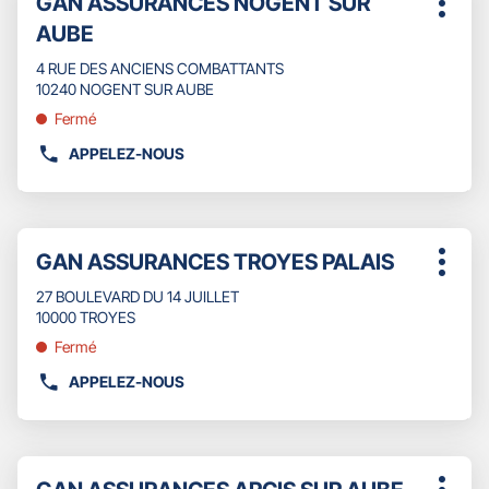
GAN ASSURANCES NOGENT SUR
sur
Plus
DU
de
la
AUBE
d'opti
POINT
touche
vente
DE
ENTRÉE
4 RUE DES ANCIENS COMBATTANTS
:
VENTE
pour
10240 NOGENT SUR AUBE
GAN
obtenir
Fermé
ASSURANCES
de
ROMILLY
plus
APPELEZ-NOUS
AFFICHER
SUR
amples
LE
SEINE
informations
NUMÉRO
DE
Appuyer
TÉLÉPHONE
Point
GAN ASSURANCES TROYES PALAIS
sur
Plus
DU
de
la
d'opti
POINT
27 BOULEVARD DU 14 JUILLET
touche
vente
DE
10000 TROYES
ENTRÉE
:
VENTE
pour
Fermé
GAN
obtenir
ASSURANCES
APPELEZ-NOUS
de
AFFICHER
NOGENT
plus
LE
SUR
amples
NUMÉRO
AUBE
informations
DE
Appuyer
TÉLÉPHONE
Point