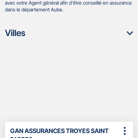
avec votre Agent général afin d'être conseillé en assurance
dans le département Aube.
Villes
Appuyer
Point
GAN ASSURANCES TROYES SAINT
sur
Plus
de
la