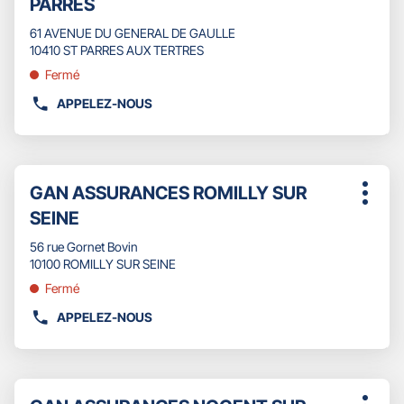
PARRES
d'opti
touche
vente
ENTRÉE
61 AVENUE DU GENERAL DE GAULLE
:
pour
10410 ST PARRES AUX TERTRES
obtenir
Fermé
de
plus
APPELEZ-NOUS
AFFICHER
amples
LE
informations
NUMÉRO
DE
Appuyer
TÉLÉPHONE
Point
GAN ASSURANCES ROMILLY SUR
sur
Plus
DU
de
la
SEINE
d'opti
POINT
touche
vente
DE
ENTRÉE
56 rue Gornet Bovin
:
VENTE
pour
10100 ROMILLY SUR SEINE
GAN
obtenir
Fermé
ASSURANCES
de
TROYES
plus
APPELEZ-NOUS
AFFICHER
SAINT
amples
LE
PARRES
informations
NUMÉRO
DE
Appuyer
TÉLÉPHONE
Point