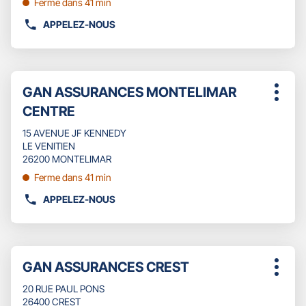
pour
Ferme dans 41 min
GAN
obtenir
ASSURANCES
APPELEZ-NOUS
de
AFFICHER
GRIGNAN
plus
LE
amples
NUMÉRO
informations
DE
Appuyer
TÉLÉPHONE
Point
GAN ASSURANCES MONTELIMAR
sur
Plus
DU
de
la
CENTRE
d'opti
POINT
touche
vente
DE
ENTRÉE
15 AVENUE JF KENNEDY
:
VENTE
pour
LE VENITIEN
GAN
obtenir
26200 MONTELIMAR
ASSURANCES
de
Ferme dans 41 min
ROMANS
plus
amples
APPELEZ-NOUS
AFFICHER
informations
LE
NUMÉRO
DE
Appuyer
TÉLÉPHONE
Point
GAN ASSURANCES CREST
sur
Plus
DU
de
la
d'opti
POINT
20 RUE PAUL PONS
touche
vente
DE
26400 CREST
ENTRÉE