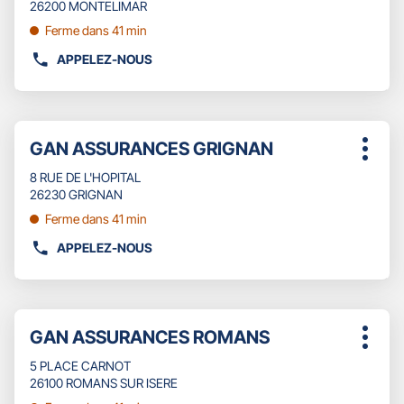
obtenir
26200 MONTELIMAR
ASSURANCES
de
Ferme dans 41 min
VALENCE
plus
VERCORS
amples
APPELEZ-NOUS
AFFICHER
informations
LE
NUMÉRO
DE
Appuyer
TÉLÉPHONE
Point
GAN ASSURANCES GRIGNAN
sur
Plus
DU
de
la
d'opti
POINT
8 RUE DE L'HOPITAL
touche
vente
DE
26230 GRIGNAN
ENTRÉE
:
VENTE
pour
Ferme dans 41 min
GAN
obtenir
ASSURANCES
APPELEZ-NOUS
de
AFFICHER
MONTELIMAR
plus
LE
MAUBEC
amples
NUMÉRO
informations
DE
Appuyer
TÉLÉPHONE
Point
GAN ASSURANCES ROMANS
sur
Plus
DU
de
la
d'opti
POINT
5 PLACE CARNOT
touche
vente
DE
26100 ROMANS SUR ISERE
ENTRÉE
:
VENTE