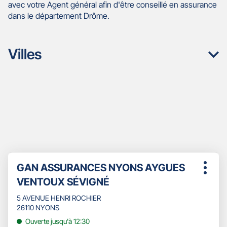
avec votre Agent général afin d'être conseillé en assurance
dans le département Drôme.
Villes
Appuyer
Point
GAN ASSURANCES NYONS AYGUES
sur
Plus
de
la
VENTOUX SÉVIGNÉ
d'opti
touche
vente
ENTRÉE
5 AVENUE HENRI ROCHIER
:
pour
26110 NYONS
obtenir
Ouverte jusqu'à 12:30
de