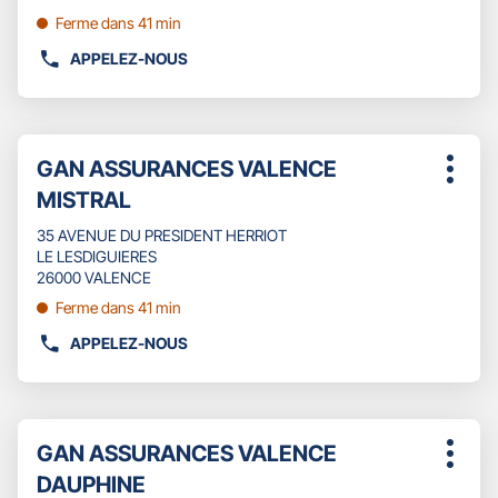
:
VENTE
pour
Ferme dans 41 min
GAN
obtenir
ASSURANCES
APPELEZ-NOUS
de
AFFICHER
MONTELIMAR
plus
LE
CENTRE
amples
NUMÉRO
informations
DE
Appuyer
TÉLÉPHONE
Point
GAN ASSURANCES VALENCE
sur
Plus
DU
de
la
MISTRAL
d'opti
POINT
touche
vente
DE
ENTRÉE
35 AVENUE DU PRESIDENT HERRIOT
:
VENTE
pour
LE LESDIGUIERES
GAN
obtenir
26000 VALENCE
ASSURANCES
de
Ferme dans 41 min
CREST
plus
amples
APPELEZ-NOUS
AFFICHER
informations
LE
NUMÉRO
DE
Appuyer
TÉLÉPHONE
Point
GAN ASSURANCES VALENCE
sur
Plus
DU
de
la
DAUPHINE
d'opti
POINT
touche