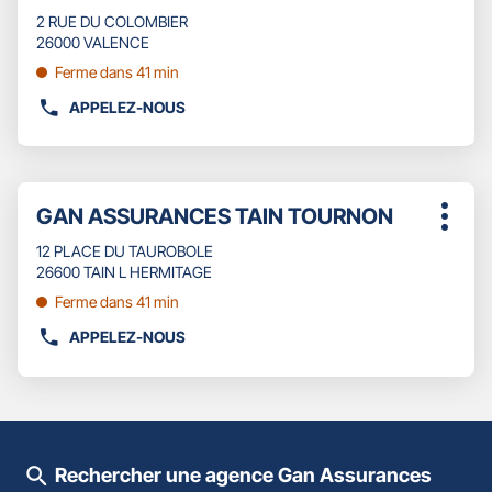
vente
DE
ENTRÉE
2 RUE DU COLOMBIER
:
VENTE
pour
26000 VALENCE
GAN
obtenir
Ferme dans 41 min
ASSURANCES
de
VALENCE
plus
APPELEZ-NOUS
AFFICHER
MISTRAL
amples
LE
informations
NUMÉRO
DE
Appuyer
TÉLÉPHONE
Point
GAN ASSURANCES TAIN TOURNON
sur
Plus
DU
de
la
d'opti
POINT
12 PLACE DU TAUROBOLE
touche
vente
DE
26600 TAIN L HERMITAGE
ENTRÉE
:
VENTE
pour
Ferme dans 41 min
GAN
obtenir
ASSURANCES
APPELEZ-NOUS
de
AFFICHER
VALENCE
plus
LE
DAUPHINE
amples
NUMÉRO
informations
DE
TÉLÉPHONE
DU
Rechercher une agence Gan Assurances
POINT