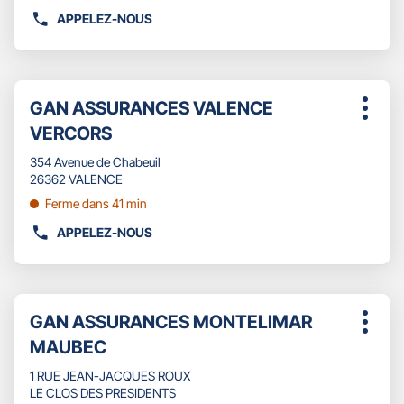
plus
APPELEZ-NOUS
AFFICHER
amples
LE
informations
NUMÉRO
DE
Appuyer
TÉLÉPHONE
Point
GAN ASSURANCES VALENCE
sur
Plus
DU
de
la
VERCORS
d'opti
POINT
touche
vente
DE
ENTRÉE
354 Avenue de Chabeuil
:
VENTE
pour
26362 VALENCE
GAN
obtenir
Ferme dans 41 min
ASSURANCES
de
NYONS
plus
APPELEZ-NOUS
AFFICHER
AYGUES
amples
LE
VENTOUX
informations
NUMÉRO
SÉVIGNÉ
DE
Appuyer
TÉLÉPHONE
Point
GAN ASSURANCES MONTELIMAR
sur
Plus
DU
de
la
MAUBEC
d'opti
POINT
touche
vente
DE
ENTRÉE
1 RUE JEAN-JACQUES ROUX
:
VENTE
pour
LE CLOS DES PRESIDENTS
GAN